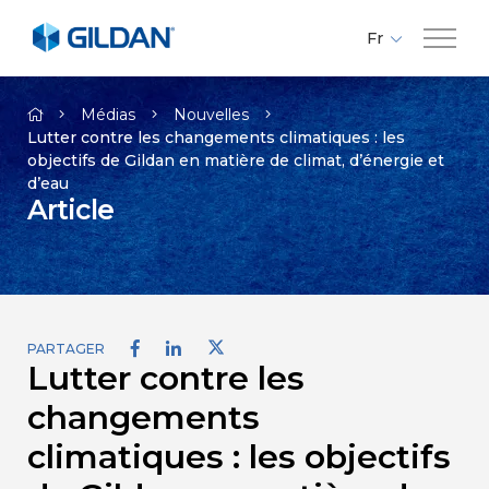
Fr
En
Compagnie
Es
Médias
Nouvelles
Lutter contre les changements climatiques : les
objectifs de Gildan en matière de climat, d’énergie et
Marques
d’eau
Article
Investisseurs
Responsabilité
PARTAGER
Lutter contre les
Médias
changements
Carrières
climatiques : les objectifs