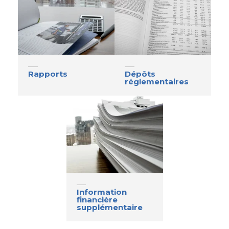
Contact
Page d’accueil de Gildan et
HanesBrands
Rapports
Dépôts
réglementaires
Information
financière
supplémentaire