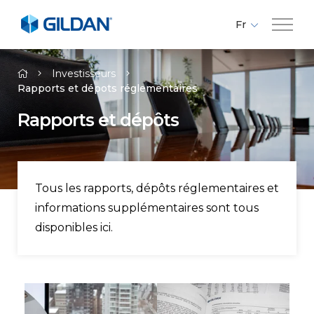
Fr
En
Compagnie
Es
Investisseurs
Rapports et dépots réglementaires
Marques
Rapports et dépôts
Investisseurs
Tous les rapports, dépôts réglementaires et
Responsabilité
informations supplémentaires sont tous
disponibles ici.
Médias
Carrières