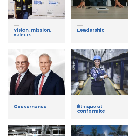
Vision, mission,
Leadership
valeurs
Gouvernance
Éthique et
conformité