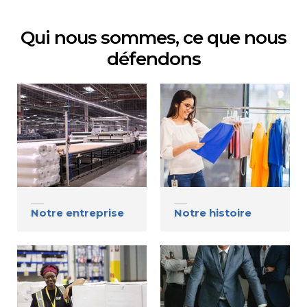
Contact
Qui nous sommes, ce que nous
défendons
Page d’accueil de Gildan et
HanesBrands
Notre entreprise
Notre histoire