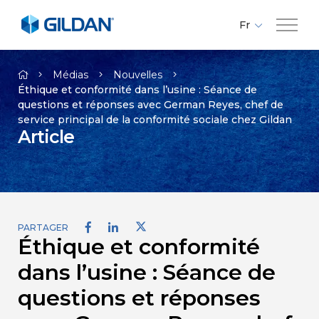
Fr
En
Compagnie
Es
Médias
Nouvelles
Éthique et conformité dans l’usine : Séance de
questions et réponses avec German Reyes, chef de
Marques
service principal de la conformité sociale chez Gildan
Article
Investisseurs
Responsabilité
PARTAGER
Éthique et conformité
Médias
dans l’usine : Séance de
Carrières
questions et réponses