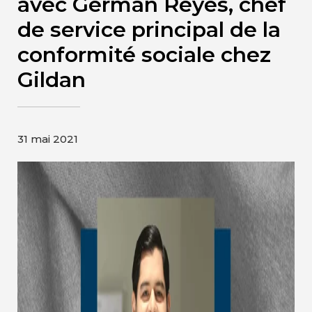
avec German Reyes, chef
Contact
de service principal de la
conformité sociale chez
Page d’accueil de Gildan et
HanesBrands
Gildan
31 mai 2021