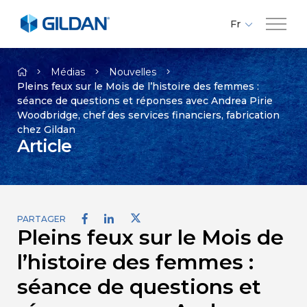
Fr
En
Compagnie
Es
Médias
Nouvelles
Pleins feux sur le Mois de l’histoire des femmes :
séance de questions et réponses avec Andrea Pirie
Marques
Woodbridge, chef des services financiers, fabrication
chez Gildan
Article
Investisseurs
Responsabilité
PARTAGER
Pleins feux sur le Mois de
Médias
l’histoire des femmes :
Carrières
séance de questions et