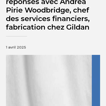
réponses avec Andrea
Contact
Pirie Woodbridge, chef
des services financiers,
Page d’accueil de Gildan et
HanesBrands
fabrication chez Gildan
1 avril 2025