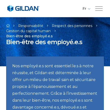
Fr
En
Compagnie
Es
Responsabilité
Respect des personnes
Gestion du capital humain
Bien-être des employé.e.s
Marques
Bien-être des employé.e.s
Investisseurs
Nos employé.e.s sont essentiel.le.s à notre
Responsabilité
réussite, et Gildan est déterminée à leur
offrir un milieu de travail sain et sécuritaire
Médias
propice à l’épanouissement et au
perfectionnement. Grâce à l’investissement
Carrières
dans leur bien-être, nos employé.e.s sont
davantage concerné.e.s, dévoué.e.s et