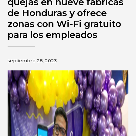
quejas en nueve fábricas
Gildan y HanesBrands pagina de
de Honduras y ofrece
inicio
zonas con Wi-Fi gratuito
para los empleados
septiembre 28, 2023