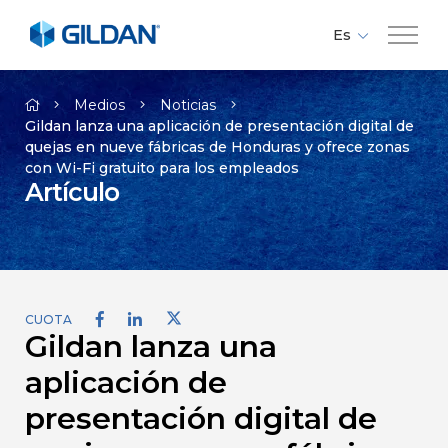
Es
Fr
Compañía
En
Medios
Noticias
Gildan lanza una aplicación de presentación digital de
quejas en nueve fábricas de Honduras y ofrece zonas
Marcas
con Wi-Fi gratuito para los empleados
Artículo
Responsabilidad
Medios
CUOTA
Gildan lanza una
Empleos
aplicación de
Contacto
presentación digital de