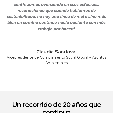
continuamos avanzando en esos esfuerzos,
Gildan y HanesBrands pagina de
inicio
reconociendo que cuando hablamos de
sostenibilidad, no hay una línea de meta sino más
bien un camino continuo hacia adelante con más
trabajo por hacer."
Claudia Sandoval
Vicepresidente de Cumplimiento Social Global y Asuntos
Ambientales
Un recorrido de 20 años que
continua