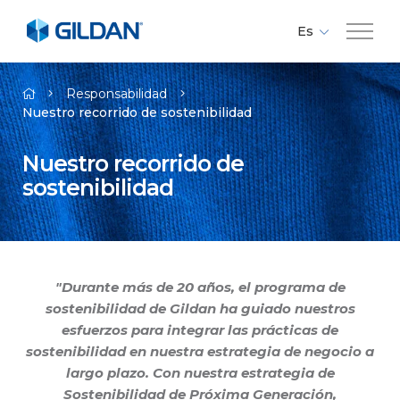
Es
Fr
Compañía
En
Responsabilidad
Nuestro recorrido de sostenibilidad
Marcas
Nuestro recorrido de
sostenibilidad
Responsabilidad
Medios
"Durante más de 20 años, el programa de
sostenibilidad de Gildan ha guiado nuestros
Empleos
esfuerzos para integrar las prácticas de
sostenibilidad en nuestra estrategia de negocio a
Contacto
largo plazo. Con nuestra estrategia de
Sostenibilidad de Próxima Generación,