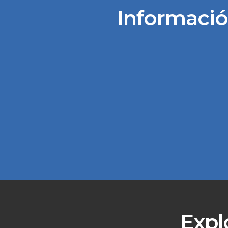
Información
Expl