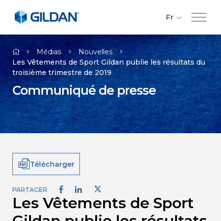
Fr
En
Compagnie
Es
Médias
Nouvelles
Les Vêtements de Sport Gildan publie les résultats du
troisième trimestre de 2019
Marques
Communiqué de presse
Investisseurs
Responsabilité
Télécharger
Médias
PARTAGER
Les Vêtements de Sport
Carrières
Gildan publie les résultats