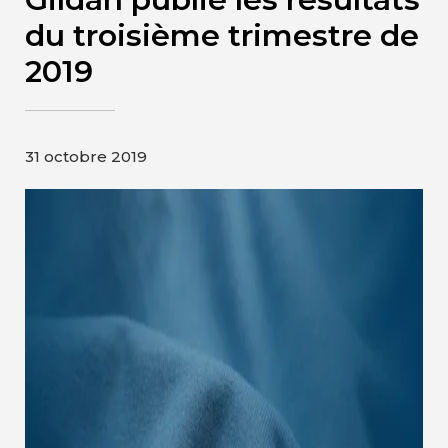
Contact
du troisième trimestre de
2019
Page d’accueil de Gildan et
HanesBrands
31 octobre 2019