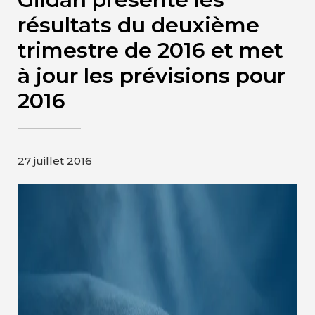
Contact
résultats du deuxième
trimestre de 2016 et met
Page d’accueil de Gildan et
à jour les prévisions pour
HanesBrands
2016
27 juillet 2016