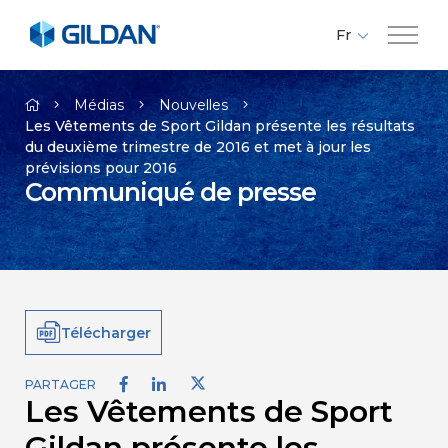
Fr
En
Compagnie
Es
Médias
Nouvelles
Les Vêtements de Sport Gildan présente les résultats
du deuxième trimestre de 2016 et met à jour les
Marques
prévisions pour 2016
Communiqué de presse
Investisseurs
Responsabilité
Télécharger
Médias
PARTAGER
Les Vêtements de Sport
Carrières
Gildan présente les