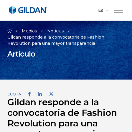
Es
Fr
Compañía
En
Medios
Noticias
Gildan responde a la convocatoria de Fashion
Revolution para una mayor transparencia
Marcas
Artículo
Responsabilidad
Medios
CUOTA
Gildan responde a la
Empleos
convocatoria de Fashion
Contacto
Revolution para una