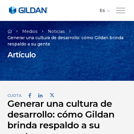
Es
Fr
Compañía
En
Medios
Noticias
Generar una cultura de desarrollo: cómo Gildan brinda
respaldo a su gente
Marcas
Artículo
Responsabilidad
Medios
CUOTA
Generar una cultura de
Empleos
desarrollo: cómo Gildan
Contacto
brinda respaldo a su