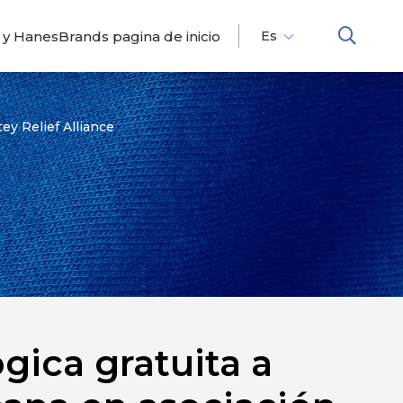
 y HanesBrands pagina de inicio
Es
Fr
En
ey Relief Alliance
gica gratuita a