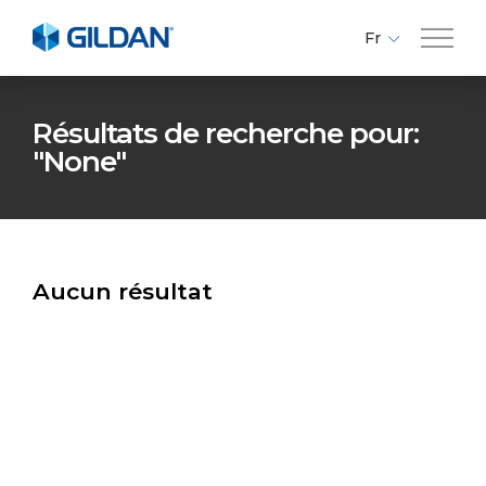
Fr
En
Compagnie
Es
Résultats de recherche pour:
"None"
Marques
Investisseurs
Aucun résultat
Responsabilité
Médias
Carrières