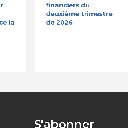
r
financiers du
deuxième trimestre
ce la
de 2026