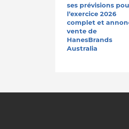
ses prévisions pou
l’exercice 2026
complet et annon
vente de
HanesBrands
Australia