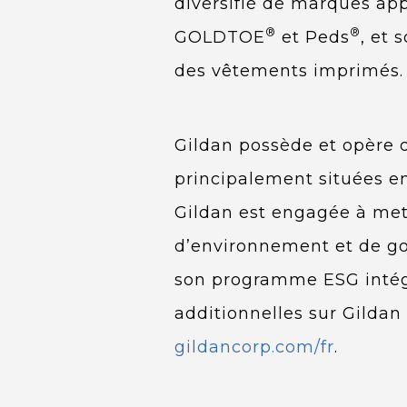
diversifié de marques ap
®
®
GOLDTOE
et Peds
, et
des vêtements imprimés.
Gildan possède et opère d
principalement situées e
Gildan est engagée à met
d’environnement et de go
son programme ESG intégré
additionnelles sur Gildan 
gildancorp.com/fr
.