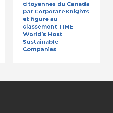
citoyennes du Canada
par Corporate Knights
et figure au
classement TIME
World’s Most
Sustainable
Companies