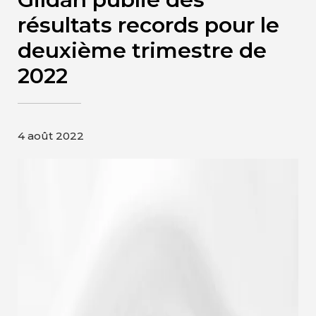
Contact
résultats records pour le
deuxième trimestre de
Page d’accueil de Gildan et
2022
HanesBrands
4 août 2022