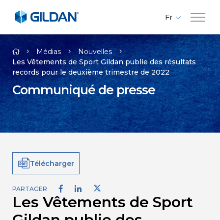
Fr
En
Compagnie
Es
Médias
Nouvelles
Les Vêtements de Sport Gildan publie des résultats
records pour le deuxième trimestre de 2022
Marques
Communiqué de presse
Investisseurs
Responsabilité
Télécharger
Médias
PARTAGER
Les Vêtements de Sport
Carrières
Gildan publie des