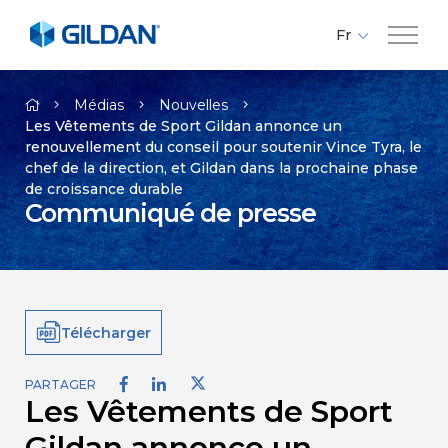
Fr
En
Compagnie
Es
Médias
Nouvelles
Les Vêtements de Sport Gildan annonce un
renouvellement du conseil pour soutenir Vince Tyra, le
Marques
chef de la direction, et Gildan dans la prochaine phase
de croissance durable
Communiqué de presse
Investisseurs
Responsabilité
Télécharger
Médias
PARTAGER
Les Vêtements de Sport
Carrières
Gildan annonce un