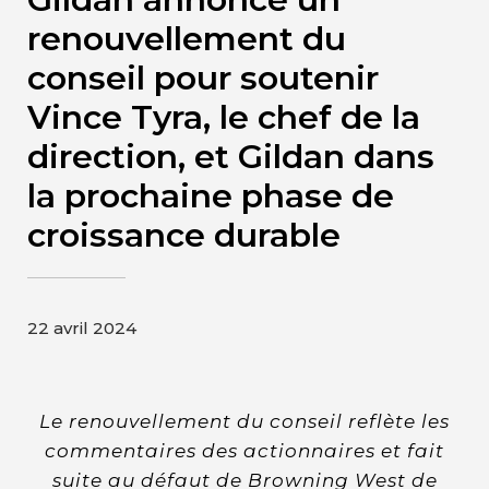
Contact
renouvellement du
conseil pour soutenir
Page d’accueil de Gildan et
Vince Tyra, le chef de la
HanesBrands
direction, et Gildan dans
la prochaine phase de
croissance durable
22 avril 2024
Le renouvellement du conseil reflète les
commentaires des actionnaires et fait
suite au défaut de Browning West de