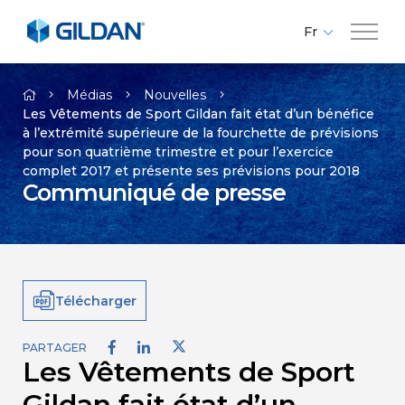
Fr
En
Compagnie
Es
Médias
Nouvelles
Les Vêtements de Sport Gildan fait état d’un bénéfice
à l’extrémité supérieure de la fourchette de prévisions
Marques
pour son quatrième trimestre et pour l’exercice
complet 2017 et présente ses prévisions pour 2018
Communiqué de presse
Investisseurs
Responsabilité
Télécharger
Médias
PARTAGER
Les Vêtements de Sport
Carrières
Gildan fait état d’un