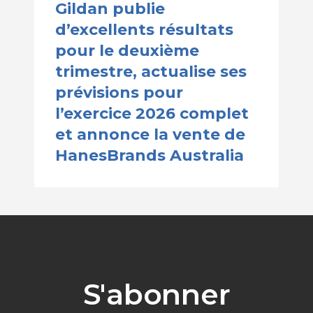
Gildan publie
d’excellents résultats
pour le deuxième
trimestre, actualise ses
prévisions pour
l’exercice 2026 complet
et annonce la vente de
HanesBrands Australia