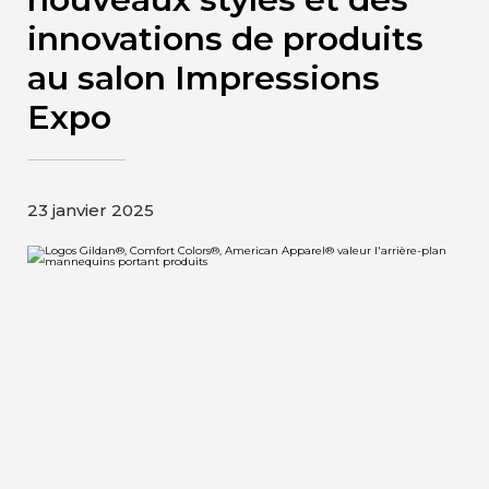
Contact
innovations de produits
au salon Impressions
Page d’accueil de Gildan et
Expo
HanesBrands
23 janvier 2025