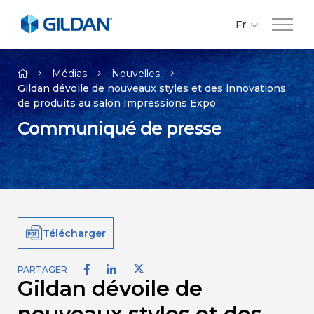
Fr
En
Compagnie
Es
Médias
Nouvelles
Gildan dévoile de nouveaux styles et des innovations
de produits au salon Impressions Expo
Marques
Communiqué de presse
Investisseurs
Responsabilité
Télécharger
Médias
PARTAGER
Gildan dévoile de
Carrières
nouveaux styles et des