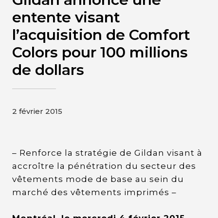
Contact
entente visant
l’acquisition de Comfort
Page d’accueil de Gildan et
Colors pour 100 millions
HanesBrands
de dollars
2 février 2015
– Renforce la stratégie de Gildan visant à
accroître la pénétration du secteur des
vêtements mode de base au sein du
marché des vêtements imprimés –
Montréal, le mercredi 4 février 2015
–