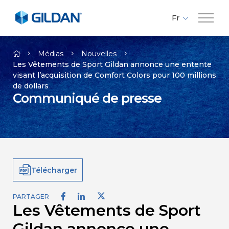
Fr
En
Compagnie
Es
Médias
Nouvelles
Les Vêtements de Sport Gildan annonce une entente
visant l’acquisition de Comfort Colors pour 100 millions
Marques
de dollars
Communiqué de presse
Investisseurs
Responsabilité
Télécharger
Médias
PARTAGER
Les Vêtements de Sport
Carrières
Gildan annonce une