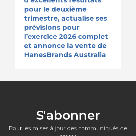
d’excellents résultats
pour le deuxième
trimestre, actualise ses
prévisions pour
l’exercice 2026 complet
et annonce la vente de
HanesBrands Australia