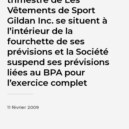
Contact
Vêtements de Sport
Gildan Inc. se situent à
Page d’accueil de Gildan et
l’intérieur de la
HanesBrands
fourchette de ses
prévisions et la Société
suspend ses prévisions
liées au BPA pour
l’exercice complet
11 février 2009