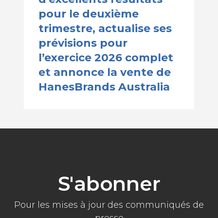
pour le deuxième
trimestre, actualise ses
prévisions pour
l’exercice 2026 complet
et annonce la vente de
HanesBrands Australia