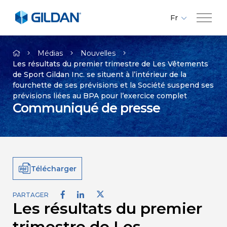
Fr
En
Compagnie
Es
Médias
Nouvelles
Les résultats du premier trimestre de Les Vêtements
de Sport Gildan Inc. se situent à l’intérieur de la
Marques
fourchette de ses prévisions et la Société suspend ses
prévisions liées au BPA pour l’exercice complet
Communiqué de presse
Investisseurs
Responsabilité
Télécharger
Médias
PARTAGER
Les résultats du premier
Carrières
trimestre de Les