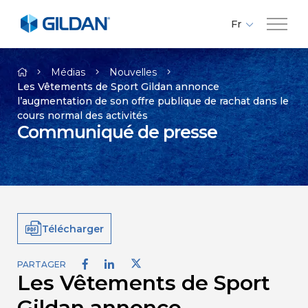
Fr
En
Compagnie
Es
Médias
Nouvelles
Les Vêtements de Sport Gildan annonce
l’augmentation de son offre publique de rachat dans le
Marques
cours normal des activités
Communiqué de presse
Investisseurs
Responsabilité
Télécharger
Médias
PARTAGER
Les Vêtements de Sport
Carrières
Gildan annonce