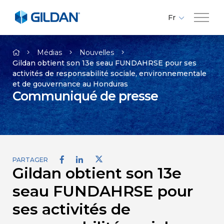
Fr
En
Compagnie
Es
Médias
Nouvelles
Gildan obtient son 13e seau FUNDAHRSE pour ses
activités de responsabilité sociale, environnementale
Marques
et de gouvernance au Honduras
Communiqué de presse
Investisseurs
Responsabilité
PARTAGER
Gildan obtient son 13e
Médias
seau FUNDAHRSE pour
Carrières
ses activités de