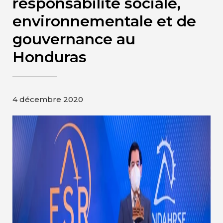
responsabilité sociale,
Contact
environnementale et de
gouvernance au
Page d’accueil de Gildan et
HanesBrands
Honduras
4 décembre 2020