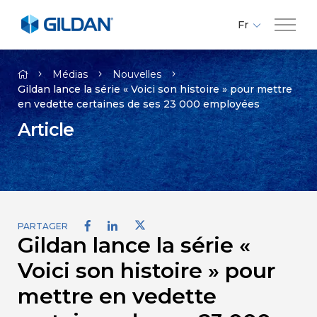
Fr
En
Compagnie
Es
Médias
Nouvelles
Gildan lance la série « Voici son histoire » pour mettre
en vedette certaines de ses 23 000 employées
Marques
Article
Investisseurs
Responsabilité
PARTAGER
Gildan lance la série «
Médias
Voici son histoire » pour
Carrières
mettre en vedette