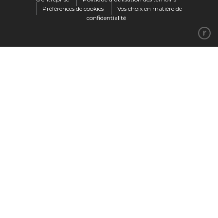
Préférences de cookies
Vos choix en matière de
Notre entreprise
confidentialité
Notre histoire
Vision, mission et valeurs
Leadership
Gouvernance
Éthique et conformité
Notre processus de fabrication
Nos usines
Marques
Gildan®
Hanes®