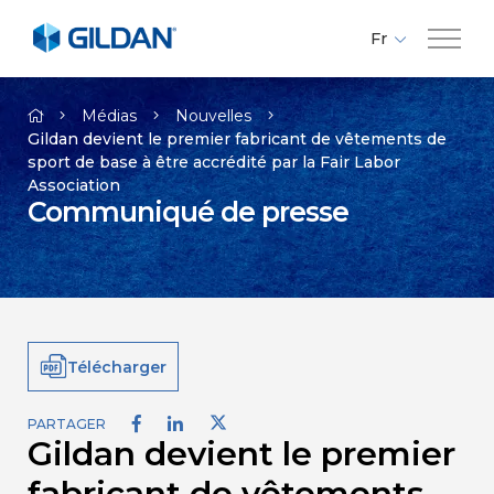
Fr
En
Compagnie
Es
Médias
Nouvelles
Gildan devient le premier fabricant de vêtements de
sport de base à être accrédité par la Fair Labor
Marques
Association
Communiqué de presse
Investisseurs
Responsabilité
Télécharger
Médias
PARTAGER
Gildan devient le premier
Carrières
fabricant de vêtements