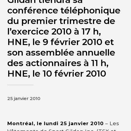
Contact
conférence téléphonique
du premier trimestre de
Page d’accueil de Gildan et
l’exercice 2010 à 17 h,
HanesBrands
HNE, le 9 février 2010 et
son assemblée annuelle
des actionnaires à 11 h,
HNE, le 10 février 2010
25 janvier 2010
Montréal, le lundi 25 janvier 2010
– Les