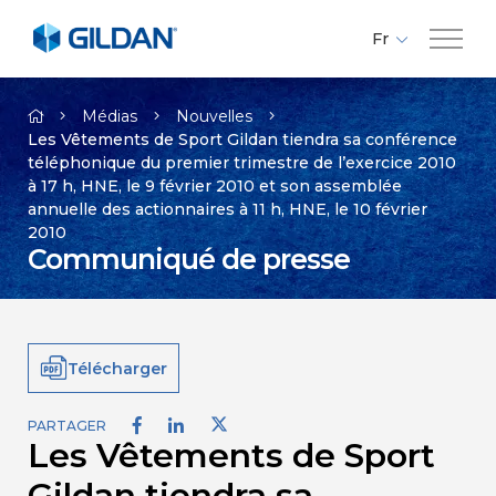
Fr
En
Compagnie
Es
Médias
Nouvelles
Les Vêtements de Sport Gildan tiendra sa conférence
téléphonique du premier trimestre de l’exercice 2010
Marques
à 17 h, HNE, le 9 février 2010 et son assemblée
annuelle des actionnaires à 11 h, HNE, le 10 février
2010
Investisseurs
Communiqué de presse
Responsabilité
Télécharger
Médias
PARTAGER
Les Vêtements de Sport
Carrières
Gildan tiendra sa