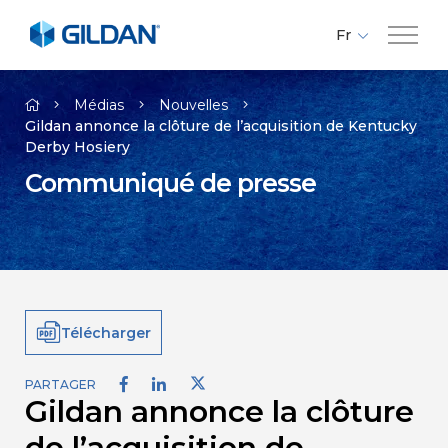
Fr
En
Compagnie
Es
Médias
Nouvelles
Gildan annonce la clôture de l’acquisition de Kentucky
Derby Hosiery
Marques
Communiqué de presse
Investisseurs
Responsabilité
Télécharger
Médias
PARTAGER
Gildan annonce la clôture
Carrières
de l’acquisition de