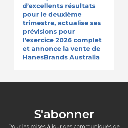
d’excellents résultats
pour le deuxième
trimestre, actualise ses
prévisions pour
l’exercice 2026 complet
et annonce la vente de
HanesBrands Australia