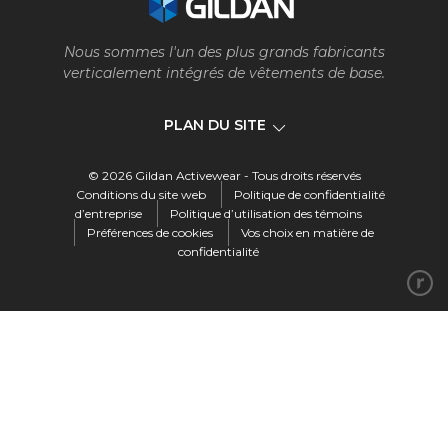
Nous sommes l'un des plus grands fabricants
verticalement intégrés de vêtements de base.
PLAN DU SITE
© 2026 Gildan Activewear - Tous droits réservés
Compagnie
Conditions du site web
Politique de confidentialité
d’entreprise
Politique d’utilisation des témoins
Préférences de cookies
Vos choix en matière de
Notre entreprise
confidentialité
Notre histoire
Vision, mission et valeurs
Leadership
Gouvernance
Éthique et conformité
Notre processus de fabrication