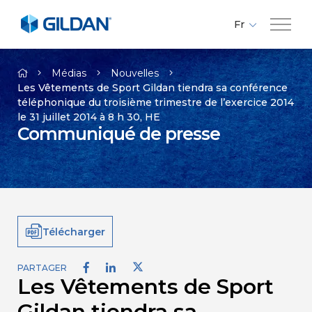
Fr
En
Compagnie
Es
Médias
Nouvelles
Les Vêtements de Sport Gildan tiendra sa conférence
téléphonique du troisième trimestre de l’exercice 2014
Marques
le 31 juillet 2014 à 8 h 30, HE
Communiqué de presse
Investisseurs
Responsabilité
Télécharger
Médias
PARTAGER
Les Vêtements de Sport
Carrières
Gildan tiendra sa