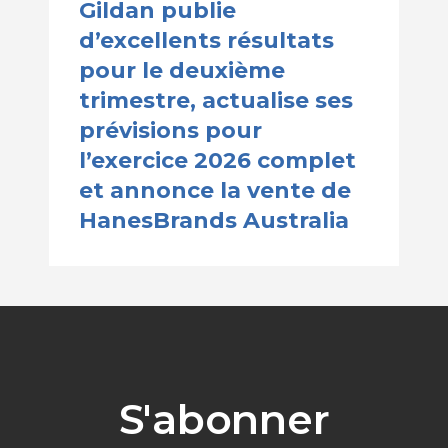
Gildan publie
d’excellents résultats
pour le deuxième
trimestre, actualise ses
prévisions pour
l’exercice 2026 complet
et annonce la vente de
HanesBrands Australia