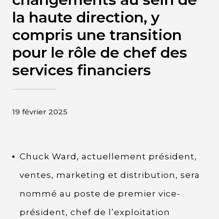
Contact
la haute direction, y
compris une transition
Page d’accueil de Gildan et
pour le rôle de chef des
HanesBrands
services financiers
19 février 2025
Chuck Ward, actuellement président,
ventes, marketing et distribution, sera
nommé au poste de premier vice-
président, chef de l’exploitation