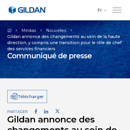
Fr
En
Compagnie
Es
Médias
Nouvelles
Gildan annonce des changements au sein de la haute
direction, y compris une transition pour le rôle de chef
Marques
des services financiers
Communiqué de presse
Investisseurs
Responsabilité
Télécharger
Médias
PARTAGER
Gildan annonce des
Carrières
changements au sein de