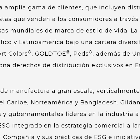
na amplia gama de clientes, que incluyen distr
tas que venden a los consumidores a través d
sas mundiales de marca de estilo de vida. L
fico y Latinoamérica bajo una cartera divers
®
®
®
rt Colors
, GOLDTOE
, Peds
, además de U
iona derechos de distribución exclusivos en
 de manufactura a gran escala, verticalment
el Caribe, Norteamérica y Bangladesh. Gilda
s y gubernamentales líderes en la industria 
SG integrado en la estrategia comercial a l
 Compañía y sus prácticas de ESG e iniciativ