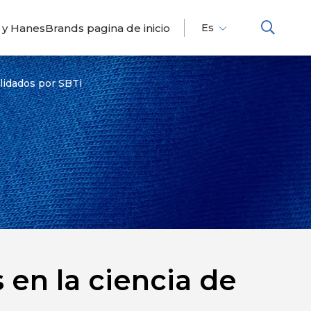
 y HanesBrands pagina de inicio
Es
Fr
En
alidados por SBTi
 en la ciencia de