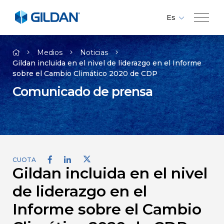
Es
Fr
Compañía
En
Medios
Noticias
Gildan incluida en el nivel de liderazgo en el Informe
sobre el Cambio Climático 2020 de CDP
Marcas
Comunicado de prensa
Responsabilidad
Medios
CUOTA
Gildan incluida en el nivel
Empleos
de liderazgo en el
Contacto
Informe sobre el Cambio