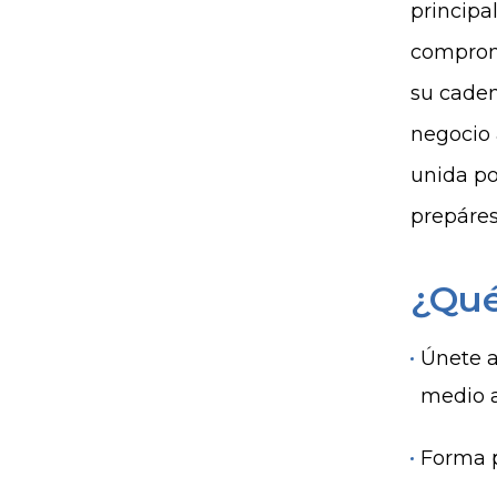
principa
compromi
su caden
negocio 
unida po
prepáres
¿Qué
Únete a
medio 
Forma p