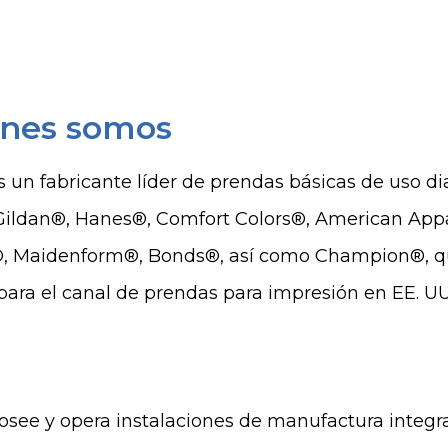
nes somos
s un fabricante líder de prendas básicas de uso di
 Gildan®, Hanes®, Comfort Colors®, American Ap
®, Maidenform®, Bonds®, así como Champion®, qu
 para el canal de prendas para impresión en EE. U
osee y opera instalaciones de manufactura integr