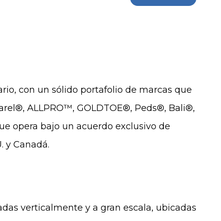
ario, con un sólido portafolio de marcas que
parel®, ALLPRO™, GOLDTOE®, Peds®, Bali®,
e opera bajo un acuerdo exclusivo de
U. y Canadá.
adas verticalmente y a gran escala, ubicadas