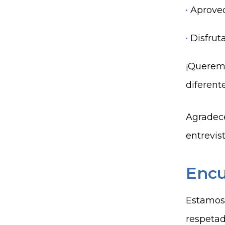
Aprovec
Disfrut
¡Queremo
diferent
Agradece
entrevis
Encu
Estamos 
respetad