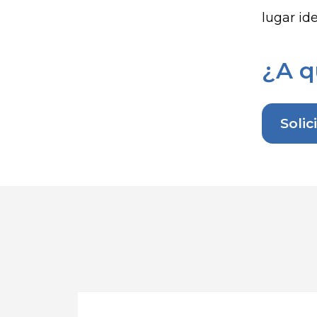
lugar id
¿A q
Solic