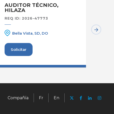
AUDITOR TÉCNICO,
AUX
HILAZA
REQ I
REQ ID: 2026-47773
Be
Bella Vista, SD, DO
Solicitar
Sol
Compañía
Fr
En