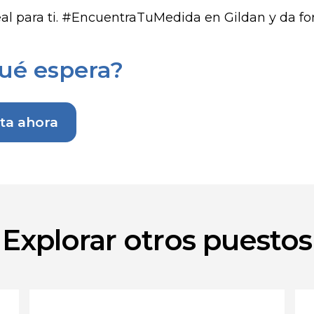
eal para ti. #EncuentraTuMedida en Gildan y da for
ué espera?
ita ahora
Explorar otros puestos