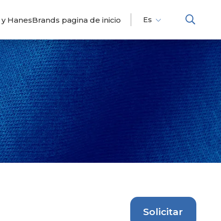
 y HanesBrands pagina de inicio
Es
Fr
En
Solicitar