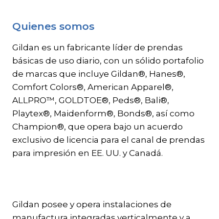
Gildan y HanesBrands pagina de
inicio
Quienes somos
Gildan es un fabricante líder de prendas
básicas de uso diario, con un sólido portafolio
de marcas que incluye Gildan®, Hanes®,
Comfort Colors®, American Apparel®,
ALLPRO™, GOLDTOE®, Peds®, Bali®,
Playtex®, Maidenform®, Bonds®, así como
Champion®, que opera bajo un acuerdo
exclusivo de licencia para el canal de prendas
para impresión en EE. UU. y Canadá.
Gildan posee y opera instalaciones de
manufactura integradas verticalmente y a