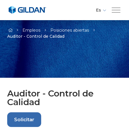
Es
Fr
Compañía
-
En
Empleos
Posiciones abiertas
Auditor - Control de Calidad
Marcas
Responsabilidad
Medios
Auditor - Control de
Calidad
Empleos
Contacto
Solicitar