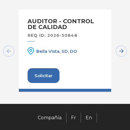
AUDITOR - CONTROL
T
DE CALIDAD
L
REQ ID: 2026-50848
RE
Bella Vista, SD, DO
Solicitar
Compañía
Fr
En