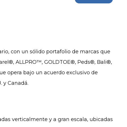
ario, con un sólido portafolio de marcas que
parel®, ALLPRO™, GOLDTOE®, Peds®, Bali®,
e opera bajo un acuerdo exclusivo de
U. y Canadá.
adas verticalmente y a gran escala, ubicadas