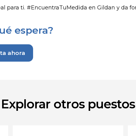
eal para ti. #EncuentraTuMedida en Gildan y da for
ué espera?
ita ahora
Explorar otros puestos