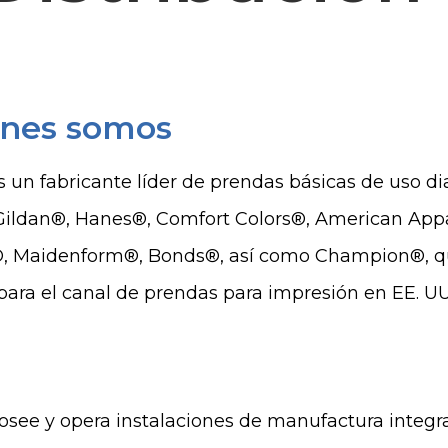
nes somos
s un fabricante líder de prendas básicas de uso di
 Gildan®, Hanes®, Comfort Colors®, American Ap
®, Maidenform®, Bonds®, así como Champion®, qu
 para el canal de prendas para impresión en EE. U
osee y opera instalaciones de manufactura integr