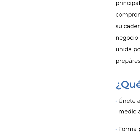
principa
compromi
su caden
negocio 
unida po
prepáres
¿Qué
Únete a
medio 
Forma p