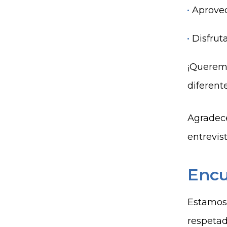
Aprovec
Disfrut
¡Queremo
diferent
Agradece
entrevis
Encu
Estamos 
respetad