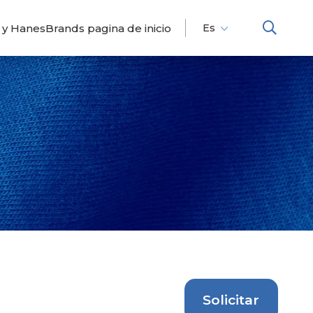
 y HanesBrands pagina de inicio
Es
Fr
En
Solicitar