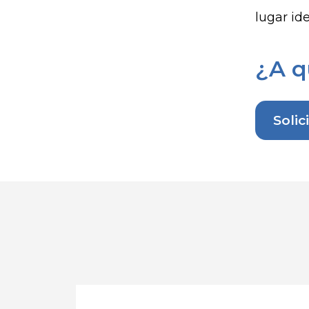
lugar id
¿A q
Solic