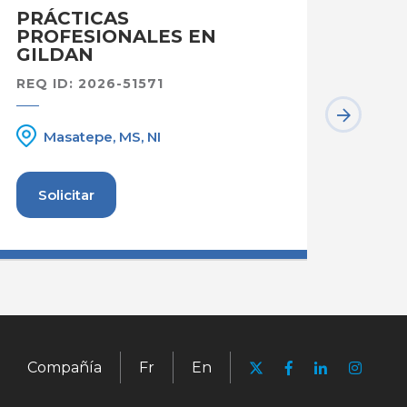
PRÁCTICAS
ADM
PROFESIONALES EN
SOPO
GILDAN
REQ I
REQ ID: 2026-51571
Rí
Masatepe, MS, NI
Solicitar
Sol
Compañía
Fr
En