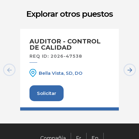
Explorar otros puestos
AUDITOR - CONTROL
A
DE CALIDAD
H
REQ ID: 2026-47538
RE
Bella Vista, SD, DO
Solicitar
Compañía
Fr
En