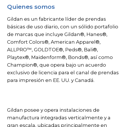
Quienes somos
Gildan y HanesBrands pagina de
inicio
Gildan es un fabricante líder de prendas
básicas de uso diario, con un sólido portafolio
de marcas que incluye Gildan®, Hanes®,
Comfort Colors®, American Apparel®,
ALLPRO™, GOLDTOE®, Peds®, Bali®,
Playtex®, Maidenform®, Bonds®, así como
Champion®, que opera bajo un acuerdo
exclusivo de licencia para el canal de prendas
para impresión en EE. UU. y Canadá.
Gildan posee y opera instalaciones de
manufactura integradas verticalmente y a
gran escala, ubicadas principalmente en