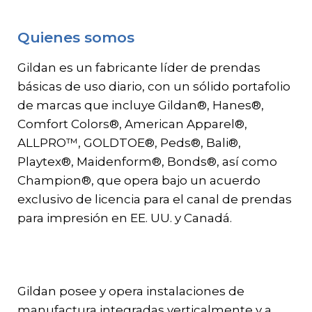
Gildan y HanesBrands pagina de
inicio
Quienes somos
Gildan es un fabricante líder de prendas
básicas de uso diario, con un sólido portafolio
de marcas que incluye Gildan®, Hanes®,
Comfort Colors®, American Apparel®,
ALLPRO™, GOLDTOE®, Peds®, Bali®,
Playtex®, Maidenform®, Bonds®, así como
Champion®, que opera bajo un acuerdo
exclusivo de licencia para el canal de prendas
para impresión en EE. UU. y Canadá.
Gildan posee y opera instalaciones de
manufactura integradas verticalmente y a