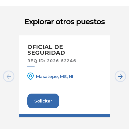
Explorar otros puestos
OFICIAL DE
A
SEGURIDAD
S
REQ ID: 2026-52246
RE
Masatepe, MS, NI
Solicitar