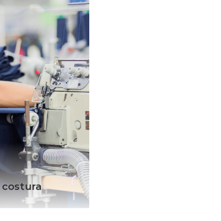
aciones de costura,
s, San Pedro de
ricas km 22, Santo
n Republic
an Pedro de Macoris,
sq, San Pedro de
blic
anca San Isidro,
km 17, Santo
public
 costura