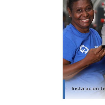
Tenemos una planta 
Domingo, República
Dirección:
Zona Franca Bella V
Dominican Republi
Instalación te