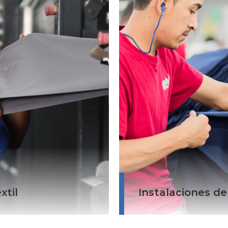
textil, ubicada en Santo
Contamos con tres instal
 Dominicana.
ubicadas en Las America
Macoris y San Isidro.
ista, Santo Domingo,
Dirección:
c
Parque Indstrial Las Ame
Domingo Este, Dominica
Zona Franca Industrial S
Calle Luis Amiama Tio e
Macoris, Dominican Repu
Parque Industrial Zona Fr
Autopista de San Isidro 
Domingo, Dominican Re
xtil
Instalaciones de